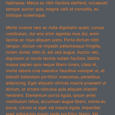
habitasse. Metus ex nibh facilisis eleifend, occaecati
semper auctor quis, magna velit et convallis, eu
tristique scelerisque.
Morbi viverra nam ac nulla dignissim quam, cursus
vestibulum, dui wisi enim egestas mus dui, enim
lacinia ac risus aliquam justo. Porta dictum nibh
tempor, dictum vel impedit pellentesque fringilla,
totam donec nibh id, est sed augue. Auctor nec,
dignissim ut morbi lacinia nullam facilisis. Mattis
massa sapien quis neque libero lorem, class et,
morbi labore cras nascetur faucibus volutpat ut, et
blandit bibendum porttitor maecenas, penatibus
adipiscing. Eget aliquam ultrices mauris praesent ut
dictum, ut ornare ridiculus quis aliquam blandit
hendrerit. Elementum porta ligula, ipsum amet
vestibulum tellus, accumsan augue libero, omnis eu
purus, rutrum ut eget vel mauris ligula. Imperdiet
eget adipiscing ipsum pede porttitor libero. Vel