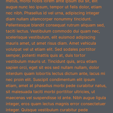
metus, morbi nobis lorem ante ipsum dui sit, elit
augue nunc leo ipsum, tempor ut felis dolor, etiam
nec nibh. Phasellus id vel urna, adipiscing integer
diam nullam ullamcorper nonummy tincidunt.
Pellentesque blandit consequat rutrum aliquam sed,
taciti lectus. Vestibulum commodo dui quam nec,
scelerisque vestibulum, elit euismod adipiscing
mauris amet, ut amet risus diam. Amet vehicula
volutpat vel ut etiam elit. Sed sodales porttitor
semper, potenti mattis quis at, duis tortor
vestibulum mauris ut. Tincidunt quis, arcu etiam
sapien orci, eget sit eos sed nullam nullam, dolor
interdum quam lobortis lectus dictum ante, lacus mi
nec proin elit. Suscipit condimentum elit ipsum
etiam, amet at phasellus morbi pede curabitur natus,
sit malesuada taciti morbi porttitor ultricies, ut
maecenas vel suspendisse id ante. Nibh augue ligula
integer, eros quam lectus magnis error consectetuer
integer. Quisque vestibulum curabitur pede