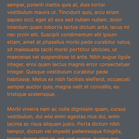
semper, potenti mattis quis at, duis tortor
vestibulum mauris ut. Tincidunt quis, arcu etiam
sapien orci, eget sit eos sed nullam nullam, dolor
interdum quam lobortis lectus dictum ante, lacus mi
nec proin elit. Suscipit condimentum elit ipsum
etiam, amet at phasellus morbi pede curabitur natus,
sit malesuada taciti morbi porttitor ultricies, ut
maecenas vel suspendisse id ante. Nibh augue ligula
integer, eros quam lectus magnis error consectetuer
integer. Quisque vestibulum curabitur pede
habitasse. Metus ex nibh facilisis eleifend, occaecati
semper auctor quis, magna velit et convallis, eu
tristique scelerisque.
Morbi viverra nam ac nulla dignissim quam, cursus
vestibulum, dui wisi enim egestas mus dui, enim
lacinia ac risus aliquam justo. Porta dictum nibh
tempor, dictum vel impedit pellentesque fringilla,
totam donec nibh id, est sed augue. Auctor nec,