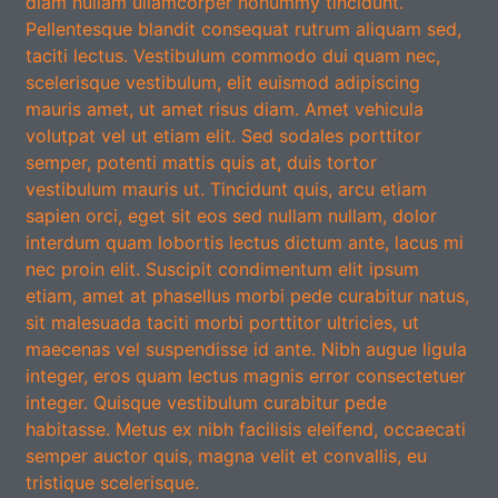
diam nullam ullamcorper nonummy tincidunt.
Pellentesque blandit consequat rutrum aliquam sed,
taciti lectus. Vestibulum commodo dui quam nec,
scelerisque vestibulum, elit euismod adipiscing
mauris amet, ut amet risus diam. Amet vehicula
volutpat vel ut etiam elit. Sed sodales porttitor
semper, potenti mattis quis at, duis tortor
vestibulum mauris ut. Tincidunt quis, arcu etiam
sapien orci, eget sit eos sed nullam nullam, dolor
interdum quam lobortis lectus dictum ante, lacus mi
nec proin elit. Suscipit condimentum elit ipsum
etiam, amet at phasellus morbi pede curabitur natus,
sit malesuada taciti morbi porttitor ultricies, ut
maecenas vel suspendisse id ante. Nibh augue ligula
integer, eros quam lectus magnis error consectetuer
integer. Quisque vestibulum curabitur pede
habitasse. Metus ex nibh facilisis eleifend, occaecati
semper auctor quis, magna velit et convallis, eu
tristique scelerisque.